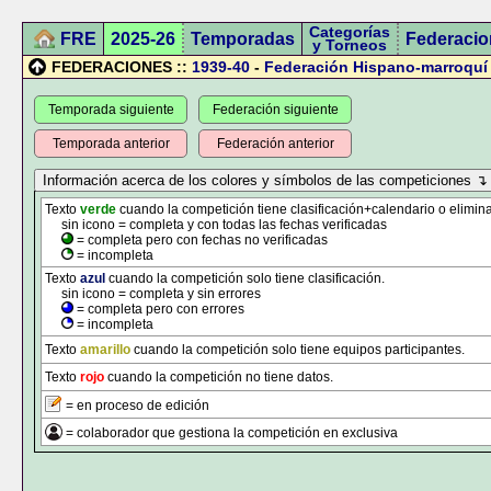
Categorías
FRE
2025-26
Temporadas
Federacio
y Torneos
FEDERACIONES ::
1939-40
-
Federación Hispano-marroquí
Temporada siguiente
Federación siguiente
Temporada anterior
Federación anterior
Texto
verde
cuando la competición tiene clasificación+calendario o elimina
sin icono = completa y con todas las fechas verificadas
= completa pero con fechas no verificadas
= incompleta
Texto
azul
cuando la competición solo tiene clasificación.
sin icono = completa y sin errores
= completa pero con errores
= incompleta
Texto
amarillo
cuando la competición solo tiene equipos participantes.
Texto
rojo
cuando la competición no tiene datos.
= en proceso de edición
= colaborador que gestiona la competición en exclusiva