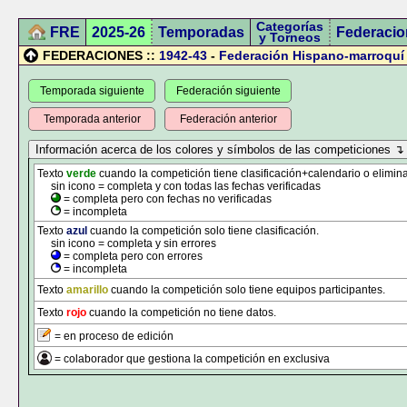
Categorías
FRE
2025-26
Temporadas
Federacio
y Torneos
FEDERACIONES ::
1942-43
-
Federación Hispano-marroquí
Temporada siguiente
Federación siguiente
Temporada anterior
Federación anterior
Texto
verde
cuando la competición tiene clasificación+calendario o elimina
sin icono = completa y con todas las fechas verificadas
= completa pero con fechas no verificadas
= incompleta
Texto
azul
cuando la competición solo tiene clasificación.
sin icono = completa y sin errores
= completa pero con errores
= incompleta
Texto
amarillo
cuando la competición solo tiene equipos participantes.
Texto
rojo
cuando la competición no tiene datos.
= en proceso de edición
= colaborador que gestiona la competición en exclusiva