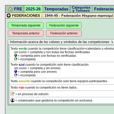
Categorías
FRE
2025-26
Temporadas
Federacio
y Torneos
FEDERACIONES ::
1944-45
-
Federación Hispano-marroquí
Temporada siguiente
Federación siguiente
Temporada anterior
Federación anterior
Texto
verde
cuando la competición tiene clasificación+calendario o elimina
sin icono = completa y con todas las fechas verificadas
= completa pero con fechas no verificadas
= incompleta
Texto
azul
cuando la competición solo tiene clasificación.
sin icono = completa y sin errores
= completa pero con errores
= incompleta
Texto
amarillo
cuando la competición solo tiene equipos participantes.
Texto
rojo
cuando la competición no tiene datos.
= en proceso de edición
= colaborador que gestiona la competición en exclusiva