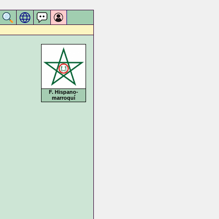
F. Hispano-
marroquí