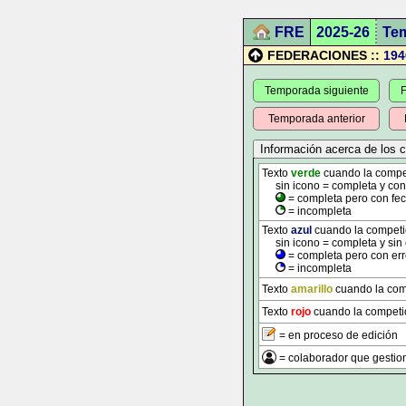
FRE
2025-26
Te
FEDERACIONES ::
194
Temporada siguiente
F
Temporada anterior
Texto
verde
cuando la competi
sin icono = completa y con t
= completa pero con fec
= incompleta
Texto
azul
cuando la competici
sin icono = completa y sin 
= completa pero con err
= incompleta
Texto
amarillo
cuando la comp
Texto
rojo
cuando la competic
= en proceso de edición
= colaborador que gestion