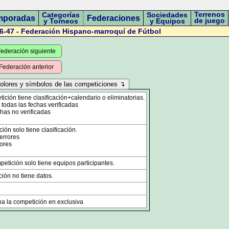
Terrenos
Categorías
Sociedades
mporadas
Federaciones
de juego
y Torneos
y Equipos
6-47
-
Federación Hispano-marroquí de Fútbol
ederación siguiente
Federación anterior
ción tiene clasificación+calendario o eliminatorias.
odas las fechas verificadas
has no verificadas
ón solo tiene clasificación.
errores
ores
etición solo tiene equipos participantes.
ión no tiene datos.
a la competición en exclusiva