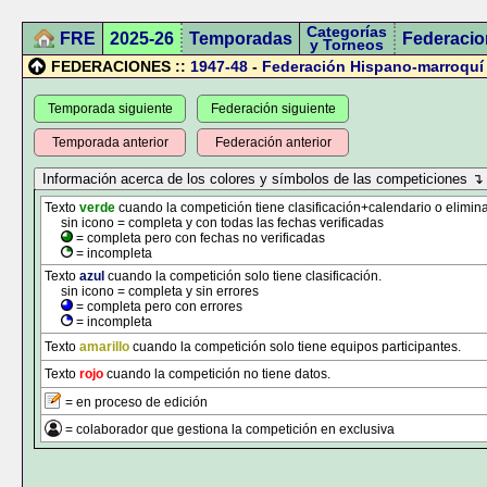
Categorías
FRE
2025-26
Temporadas
Federacio
y Torneos
FEDERACIONES ::
1947-48
-
Federación Hispano-marroquí
Temporada siguiente
Federación siguiente
Temporada anterior
Federación anterior
Texto
verde
cuando la competición tiene clasificación+calendario o elimina
sin icono = completa y con todas las fechas verificadas
= completa pero con fechas no verificadas
= incompleta
Texto
azul
cuando la competición solo tiene clasificación.
sin icono = completa y sin errores
= completa pero con errores
= incompleta
Texto
amarillo
cuando la competición solo tiene equipos participantes.
Texto
rojo
cuando la competición no tiene datos.
= en proceso de edición
= colaborador que gestiona la competición en exclusiva