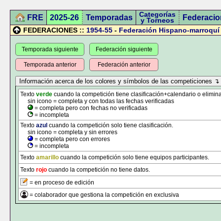
Categorías
FRE
2025-26
Temporadas
Federacio
y Torneos
FEDERACIONES ::
1954-55
-
Federación Hispano-marroquí
Temporada siguiente
Federación siguiente
Temporada anterior
Federación anterior
Texto
verde
cuando la competición tiene clasificación+calendario o elimina
sin icono = completa y con todas las fechas verificadas
= completa pero con fechas no verificadas
= incompleta
Texto
azul
cuando la competición solo tiene clasificación.
sin icono = completa y sin errores
= completa pero con errores
= incompleta
Texto
amarillo
cuando la competición solo tiene equipos participantes.
Texto
rojo
cuando la competición no tiene datos.
= en proceso de edición
= colaborador que gestiona la competición en exclusiva