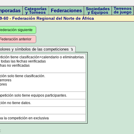
Terrenos
Categorías
Sociedades
mporadas
Federaciones
de juego
y Torneos
y Equipos
9-60
-
Federación Regional del Norte de África
ederación siguiente
Federación anterior
ción tiene clasificación+calendario o eliminatorias.
odas las fechas verificadas
has no verificadas
ón solo tiene clasificación.
errores
ores
etición solo tiene equipos participantes.
ión no tiene datos.
a la competición en exclusiva
: