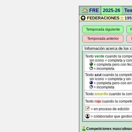
FRE
2025-26
Te
FEDERACIONES ::
195
Temporada siguiente
F
Temporada anterior
Texto
verde
cuando la competi
sin icono = completa y con t
= completa pero con fec
= incompleta
Texto
azul
cuando la competici
sin icono = completa y sin 
= completa pero con err
= incompleta
Texto
amarillo
cuando la comp
Texto
rojo
cuando la competic
= en proceso de edición
= colaborador que gestion
Competiciones masculinas