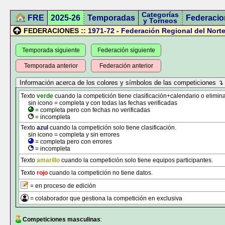
Categorías
FRE
2025-26
Temporadas
Federacio
y Torneos
FEDERACIONES ::
1971-72
-
Federación Regional del Norte
Temporada siguiente
Federación siguiente
Temporada anterior
Federación anterior
Texto
verde
cuando la competición tiene clasificación+calendario o elimina
sin icono = completa y con todas las fechas verificadas
= completa pero con fechas no verificadas
= incompleta
Texto
azul
cuando la competición solo tiene clasificación.
sin icono = completa y sin errores
= completa pero con errores
= incompleta
Texto
amarillo
cuando la competición solo tiene equipos participantes.
Texto
rojo
cuando la competición no tiene datos.
= en proceso de edición
= colaborador que gestiona la competición en exclusiva
Competiciones masculinas
: