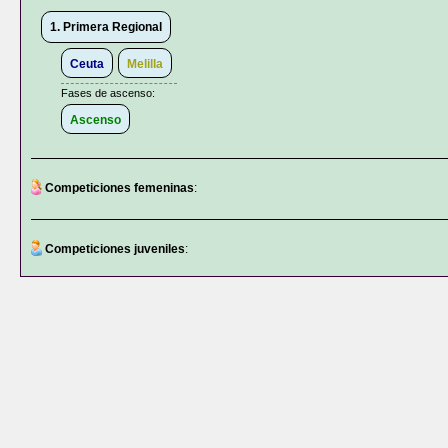
1. Primera Regional
Ceuta
Melilla
Fases de ascenso:
Ascenso
Competiciones femeninas
:
Competiciones juveniles
: