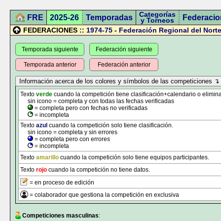
Categorías
FRE
2025-26
Temporadas
Federacio
y Torneos
FEDERACIONES ::
1974-75
-
Federación Regional del Norte
Temporada siguiente
Federación siguiente
Temporada anterior
Federación anterior
Texto
verde
cuando la competición tiene clasificación+calendario o elimina
sin icono = completa y con todas las fechas verificadas
= completa pero con fechas no verificadas
= incompleta
Texto
azul
cuando la competición solo tiene clasificación.
sin icono = completa y sin errores
= completa pero con errores
= incompleta
Texto
amarillo
cuando la competición solo tiene equipos participantes.
Texto
rojo
cuando la competición no tiene datos.
= en proceso de edición
= colaborador que gestiona la competición en exclusiva
Competiciones masculinas
: