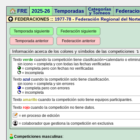
Categorías
FRE
2025-26
Temporadas
Federacio
y Torneos
FEDERACIONES ::
1977-78
-
Federación Regional del Norte
Temporada siguiente
Federación siguiente
Temporada anterior
Federación anterior
Texto
verde
cuando la competición tiene clasificación+calendario o elimina
sin icono = completa y con todas las fechas verificadas
= completa pero con fechas no verificadas
= incompleta
Texto
azul
cuando la competición solo tiene clasificación.
sin icono = completa y sin errores
= completa pero con errores
= incompleta
Texto
amarillo
cuando la competición solo tiene equipos participantes.
Texto
rojo
cuando la competición no tiene datos.
= en proceso de edición
= colaborador que gestiona la competición en exclusiva
Competiciones masculinas
: