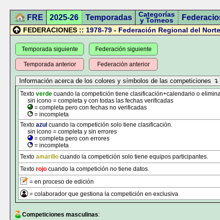
Categorías
FRE
2025-26
Temporadas
Federacio
y Torneos
FEDERACIONES ::
1978-79
-
Federación Regional del Norte
Temporada siguiente
Federación siguiente
Temporada anterior
Federación anterior
Texto
verde
cuando la competición tiene clasificación+calendario o elimina
sin icono = completa y con todas las fechas verificadas
= completa pero con fechas no verificadas
= incompleta
Texto
azul
cuando la competición solo tiene clasificación.
sin icono = completa y sin errores
= completa pero con errores
= incompleta
Texto
amarillo
cuando la competición solo tiene equipos participantes.
Texto
rojo
cuando la competición no tiene datos.
= en proceso de edición
= colaborador que gestiona la competición en exclusiva
Competiciones masculinas
: