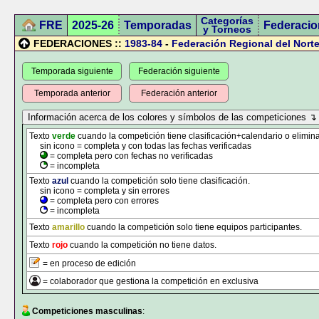
Categorías
FRE
2025-26
Temporadas
Federacio
y Torneos
FEDERACIONES ::
1983-84
-
Federación Regional del Norte
Temporada siguiente
Federación siguiente
Temporada anterior
Federación anterior
Texto
verde
cuando la competición tiene clasificación+calendario o elimina
sin icono = completa y con todas las fechas verificadas
= completa pero con fechas no verificadas
= incompleta
Texto
azul
cuando la competición solo tiene clasificación.
sin icono = completa y sin errores
= completa pero con errores
= incompleta
Texto
amarillo
cuando la competición solo tiene equipos participantes.
Texto
rojo
cuando la competición no tiene datos.
= en proceso de edición
= colaborador que gestiona la competición en exclusiva
Competiciones masculinas
: