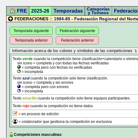
Categorías
FRE
2025-26
Temporadas
Federacio
y Torneos
FEDERACIONES ::
1984-85
-
Federación Regional del Norte
Temporada siguiente
Federación siguiente
Temporada anterior
Federación anterior
Texto
verde
cuando la competición tiene clasificación+calendario o elimina
sin icono = completa y con todas las fechas verificadas
= completa pero con fechas no verificadas
= incompleta
Texto
azul
cuando la competición solo tiene clasificación.
sin icono = completa y sin errores
= completa pero con errores
= incompleta
Texto
amarillo
cuando la competición solo tiene equipos participantes.
Texto
rojo
cuando la competición no tiene datos.
= en proceso de edición
= colaborador que gestiona la competición en exclusiva
Competiciones masculinas
: