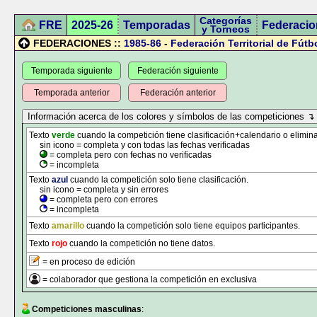
Categorías
FRE
2025-26
Temporadas
Federacio
y Torneos
FEDERACIONES ::
1985-86
-
Federación Territorial de Fútb
Temporada siguiente
Federación siguiente
Temporada anterior
Federación anterior
Texto
verde
cuando la competición tiene clasificación+calendario o elimina
sin icono = completa y con todas las fechas verificadas
= completa pero con fechas no verificadas
= incompleta
Texto
azul
cuando la competición solo tiene clasificación.
sin icono = completa y sin errores
= completa pero con errores
= incompleta
Texto
amarillo
cuando la competición solo tiene equipos participantes.
Texto
rojo
cuando la competición no tiene datos.
= en proceso de edición
= colaborador que gestiona la competición en exclusiva
Competiciones masculinas
: