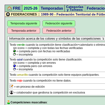
Categorías
FRE
2025-26
Temporadas
Federacio
y Torneos
FEDERACIONES ::
1989-90
-
Federación Territorial de Fútb
Temporada siguiente
Federación siguiente
Temporada anterior
Federación anterior
Texto
verde
cuando la competición tiene clasificación+calendario o elimina
sin icono = completa y con todas las fechas verificadas
= completa pero con fechas no verificadas
= incompleta
Texto
azul
cuando la competición solo tiene clasificación.
sin icono = completa y sin errores
= completa pero con errores
= incompleta
Texto
amarillo
cuando la competición solo tiene equipos participantes.
Texto
rojo
cuando la competición no tiene datos.
= en proceso de edición
= colaborador que gestiona la competición en exclusiva
Competiciones masculinas
: