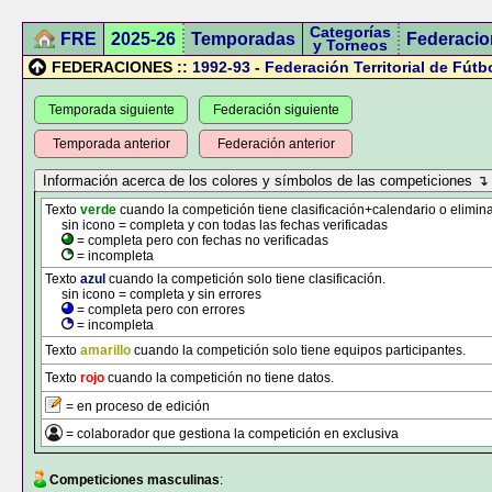
Categorías
FRE
2025-26
Temporadas
Federacio
y Torneos
FEDERACIONES ::
1992-93
-
Federación Territorial de Fútb
Temporada siguiente
Federación siguiente
Temporada anterior
Federación anterior
Texto
verde
cuando la competición tiene clasificación+calendario o elimina
sin icono = completa y con todas las fechas verificadas
= completa pero con fechas no verificadas
= incompleta
Texto
azul
cuando la competición solo tiene clasificación.
sin icono = completa y sin errores
= completa pero con errores
= incompleta
Texto
amarillo
cuando la competición solo tiene equipos participantes.
Texto
rojo
cuando la competición no tiene datos.
= en proceso de edición
= colaborador que gestiona la competición en exclusiva
Competiciones masculinas
: