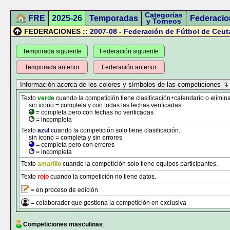
Categorías
FRE
2025-26
Temporadas
Federacio
y Torneos
FEDERACIONES ::
2007-08
-
Federación de Fútbol de Ceut
Temporada siguiente
Federación siguiente
Temporada anterior
Federación anterior
Texto
verde
cuando la competición tiene clasificación+calendario o elimina
sin icono = completa y con todas las fechas verificadas
= completa pero con fechas no verificadas
= incompleta
Texto
azul
cuando la competición solo tiene clasificación.
sin icono = completa y sin errores
= completa pero con errores
= incompleta
Texto
amarillo
cuando la competición solo tiene equipos participantes.
Texto
rojo
cuando la competición no tiene datos.
= en proceso de edición
= colaborador que gestiona la competición en exclusiva
Competiciones masculinas
: