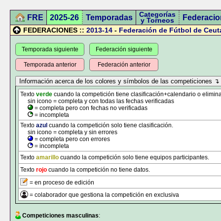
Categorías
FRE
2025-26
Temporadas
Federacio
y Torneos
FEDERACIONES ::
2013-14
-
Federación de Fútbol de Ceut
Temporada siguiente
Federación siguiente
Temporada anterior
Federación anterior
Texto
verde
cuando la competición tiene clasificación+calendario o elimina
sin icono = completa y con todas las fechas verificadas
= completa pero con fechas no verificadas
= incompleta
Texto
azul
cuando la competición solo tiene clasificación.
sin icono = completa y sin errores
= completa pero con errores
= incompleta
Texto
amarillo
cuando la competición solo tiene equipos participantes.
Texto
rojo
cuando la competición no tiene datos.
= en proceso de edición
= colaborador que gestiona la competición en exclusiva
Competiciones masculinas
: