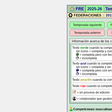
FRE
2025-26
Te
FEDERACIONES ::
201
Temporada siguiente
F
Temporada anterior
Texto
verde
cuando la competi
sin icono = completa y con t
= completa pero con fec
= incompleta
Texto
azul
cuando la competici
sin icono = completa y sin 
= completa pero con err
= incompleta
Texto
amarillo
cuando la comp
Texto
rojo
cuando la competic
= en proceso de edición
= colaborador que gestion
Competiciones masculinas