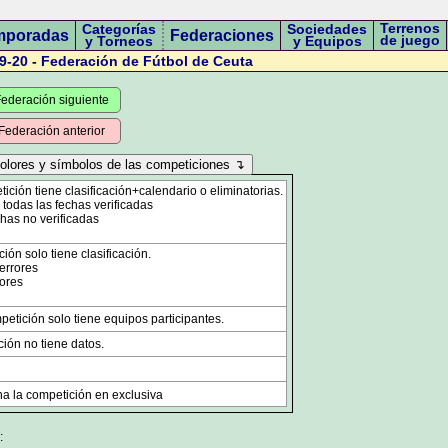
Terrenos
Categorías
Sociedades
mporadas
Federaciones
de juego
y Torneos
y Equipos
9-20
-
Federación de Fútbol de Ceuta
ederación siguiente
Federación anterior
ción tiene clasificación+calendario o eliminatorias.
odas las fechas verificadas
has no verificadas
ón solo tiene clasificación.
errores
ores
etición solo tiene equipos participantes.
ión no tiene datos.
a la competición en exclusiva
: