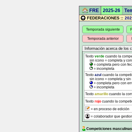
FRE
2025-26
Te
FEDERACIONES ::
202
Temporada siguiente
F
Temporada anterior
Texto
verde
cuando la competi
sin icono = completa y con t
= completa pero con fec
= incompleta
Texto
azul
cuando la competici
sin icono = completa y sin 
= completa pero con err
= incompleta
Texto
amarillo
cuando la comp
Texto
rojo
cuando la competic
= en proceso de edición
= colaborador que gestion
Competiciones masculinas