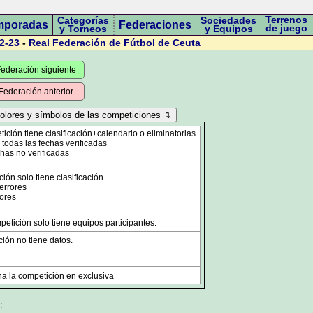
Terrenos
Categorías
Sociedades
mporadas
Federaciones
de juego
y Torneos
y Equipos
2-23
-
Real Federación de Fútbol de Ceuta
ederación siguiente
Federación anterior
ción tiene clasificación+calendario o eliminatorias.
odas las fechas verificadas
has no verificadas
ón solo tiene clasificación.
errores
ores
etición solo tiene equipos participantes.
ión no tiene datos.
a la competición en exclusiva
: