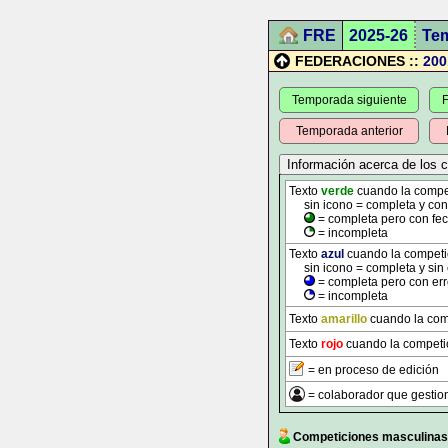
FRE
2025-26
Te
FEDERACIONES ::
200
Temporada siguiente
F
Temporada anterior
Texto
verde
cuando la competi
sin icono = completa y con t
= completa pero con fec
= incompleta
Texto
azul
cuando la competici
sin icono = completa y sin 
= completa pero con err
= incompleta
Texto
amarillo
cuando la comp
Texto
rojo
cuando la competic
= en proceso de edición
= colaborador que gestion
Competiciones masculinas