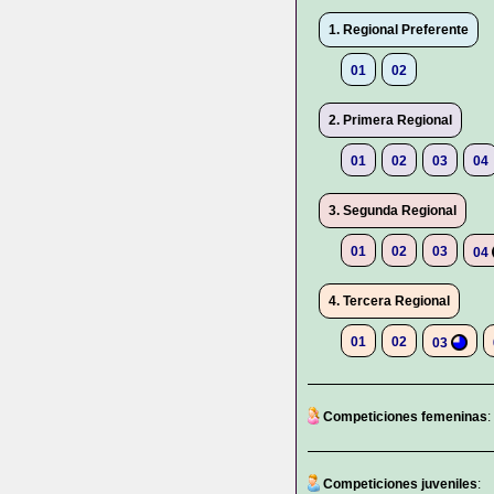
1. Regional Preferente
01
02
2. Primera Regional
01
02
03
04
3. Segunda Regional
01
02
03
04
4. Tercera Regional
01
02
03
Competiciones femeninas
:
Competiciones juveniles
: