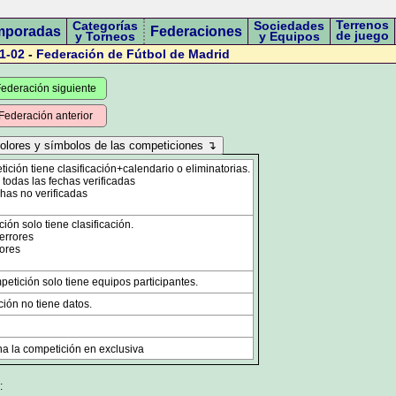
Terrenos
Categorías
Sociedades
mporadas
Federaciones
de juego
y Torneos
y Equipos
1-02
-
Federación de Fútbol de Madrid
ederación siguiente
Federación anterior
ción tiene clasificación+calendario o eliminatorias.
odas las fechas verificadas
has no verificadas
ón solo tiene clasificación.
errores
ores
etición solo tiene equipos participantes.
ión no tiene datos.
a la competición en exclusiva
: