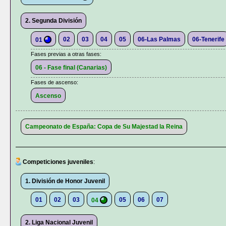
2. Segunda División
02
03
04
05
06-Las Palmas
06-Tenerife
01
Fases previas a otras fases:
06 - Fase final (Canarias)
Fases de ascenso:
Ascenso
Campeonato de España: Copa de Su Majestad la Reina
Competiciones juveniles
:
1. División de Honor Juvenil
01
02
03
05
06
07
04
2. Liga Nacional Juvenil