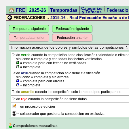
Categorías
FRE
2025-26
Temporadas
Federacio
y Torneos
FEDERACIONES ::
2015-16
-
Real Federación Española de 
Temporada siguiente
Federación siguiente
Temporada anterior
Federación anterior
Texto
verde
cuando la competición tiene clasificación+calendario o elimina
sin icono = completa y con todas las fechas verificadas
= completa pero con fechas no verificadas
= incompleta
Texto
azul
cuando la competición solo tiene clasificación.
sin icono = completa y sin errores
= completa pero con errores
= incompleta
Texto
amarillo
cuando la competición solo tiene equipos participantes.
Texto
rojo
cuando la competición no tiene datos.
= en proceso de edición
= colaborador que gestiona la competición en exclusiva
Competiciones masculinas
: