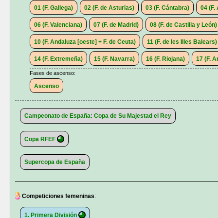
01 (F. Gallega)
02 (F. de Asturias)
03 (F. Cántabra)
04 (F.
06 (F. Valenciana)
07 (F. de Madrid)
08 (F. de Castilla y León)
10 (F. Andaluza [oeste] + F. de Ceuta)
11 (F. de les Illes Balears)
14 (F. Extremeña)
15 (F. Navarra)
16 (F. Riojana)
17 (F. 
Fases de ascenso:
Ascenso
Campeonato de España: Copa de Su Majestad el Rey
Copa RFEF
Supercopa de España
Competiciones femeninas
:
1. Primera División