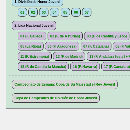
1. División de Honor Juvenil
01
02
03
04
05
06
07
2. Liga Nacional Juvenil
01 (F. Gallega)
02 (F. de Asturias)
03 (F. de Castilla y León)
05 (La Rioja)
06 (F. Aragonesa)
07 (F. Catalana)
08 (F. Va
11 (F. Extremeña)
12 (F. de Madrid)
13 (F. Andaluza [este] + F
15 (F. de Castilla la Mancha)
16 (F. Navarra)
17 (F. Cántabra)
Campeonato de España: Copa de Su Majestad el Rey Juvenil
Copa de Campeones de División de Honor Juvenil