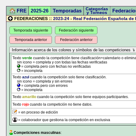
Categorías
FRE
2025-26
Temporadas
Federacio
y Torneos
FEDERACIONES ::
2023-24
-
Real Federación Española de 
Temporada siguiente
Federación siguiente
Temporada anterior
Federación anterior
Texto
verde
cuando la competición tiene clasificación+calendario o elimina
sin icono = completa y con todas las fechas verificadas
= completa pero con fechas no verificadas
= incompleta
Texto
azul
cuando la competición solo tiene clasificación.
sin icono = completa y sin errores
= completa pero con errores
= incompleta
Texto
amarillo
cuando la competición solo tiene equipos participantes.
Texto
rojo
cuando la competición no tiene datos.
= en proceso de edición
= colaborador que gestiona la competición en exclusiva
Competiciones masculinas
: