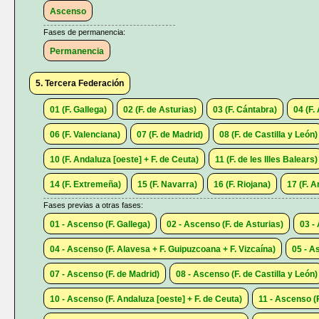
Ascenso
Fases de permanencia:
Permanencia
5. Tercera Federación
01 (F. Gallega)
02 (F. de Asturias)
03 (F. Cántabra)
04 (F.
06 (F. Valenciana)
07 (F. de Madrid)
08 (F. de Castilla y León)
10 (F. Andaluza [oeste] + F. de Ceuta)
11 (F. de les Illes Balears)
14 (F. Extremeña)
15 (F. Navarra)
16 (F. Riojana)
17 (F. 
Fases previas a otras fases:
01 - Ascenso (F. Gallega)
02 - Ascenso (F. de Asturias)
03 -
04 - Ascenso (F. Alavesa + F. Guipuzcoana + F. Vizcaína)
05 - A
07 - Ascenso (F. de Madrid)
08 - Ascenso (F. de Castilla y León)
10 - Ascenso (F. Andaluza [oeste] + F. de Ceuta)
11 - Ascenso (F