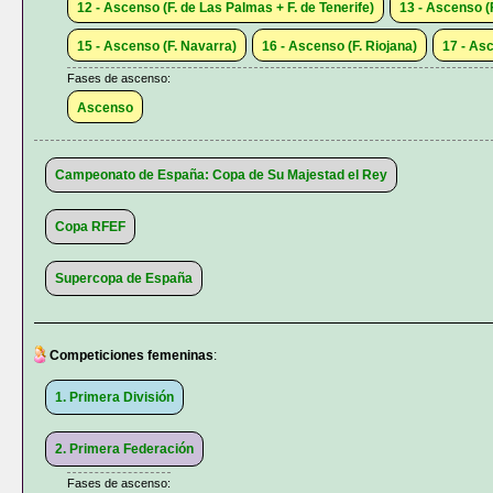
12 - Ascenso (F. de Las Palmas + F. de Tenerife)
13 - Ascenso (
15 - Ascenso (F. Navarra)
16 - Ascenso (F. Riojana)
17 - As
Fases de ascenso:
Ascenso
Campeonato de España: Copa de Su Majestad el Rey
Copa RFEF
Supercopa de España
Competiciones femeninas
:
1. Primera División
2. Primera Federación
Fases de ascenso: