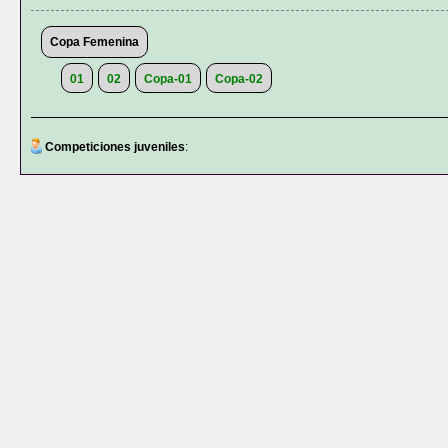
Copa Femenina
01
02
Copa-01
Copa-02
Competiciones juveniles
: