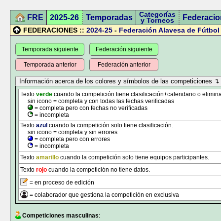
Categorías
FRE
2025-26
Temporadas
Federacio
y Torneos
FEDERACIONES ::
2024-25
-
Federación Alavesa de Fútbol
Temporada siguiente
Federación siguiente
Temporada anterior
Federación anterior
Texto
verde
cuando la competición tiene clasificación+calendario o elimina
sin icono = completa y con todas las fechas verificadas
= completa pero con fechas no verificadas
= incompleta
Texto
azul
cuando la competición solo tiene clasificación.
sin icono = completa y sin errores
= completa pero con errores
= incompleta
Texto
amarillo
cuando la competición solo tiene equipos participantes.
Texto
rojo
cuando la competición no tiene datos.
= en proceso de edición
= colaborador que gestiona la competición en exclusiva
Competiciones masculinas
: