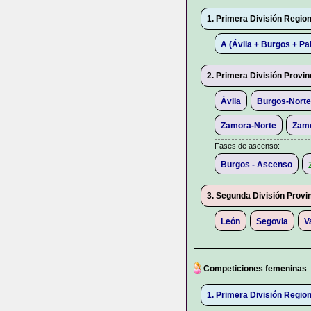
1. Primera División Regio
A (Ávila + Burgos + Pa
2. Primera División Provin
Ávila
Burgos-Norte
Zamora-Norte
Zam
Fases de ascenso:
Burgos - Ascenso
3. Segunda División Provi
León
Segovia
V
Competiciones femeninas
:
1. Primera División Regio