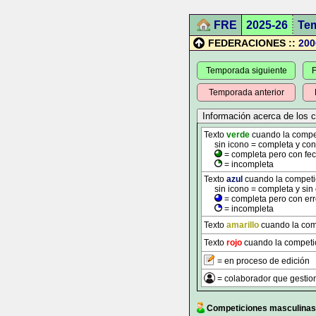
FRE
2025-26
Te
FEDERACIONES ::
200
Temporada siguiente
F
Temporada anterior
Texto
verde
cuando la competi
sin icono = completa y con t
= completa pero con fec
= incompleta
Texto
azul
cuando la competici
sin icono = completa y sin 
= completa pero con err
= incompleta
Texto
amarillo
cuando la comp
Texto
rojo
cuando la competic
= en proceso de edición
= colaborador que gestion
Competiciones masculinas