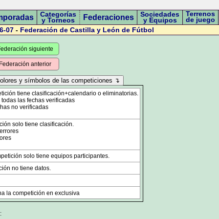
Terrenos
Categorías
Sociedades
mporadas
Federaciones
de juego
y Torneos
y Equipos
6-07
-
Federación de Castilla y León de Fútbol
ederación siguiente
Federación anterior
ción tiene clasificación+calendario o eliminatorias.
odas las fechas verificadas
has no verificadas
ón solo tiene clasificación.
errores
ores
etición solo tiene equipos participantes.
ión no tiene datos.
a la competición en exclusiva
: