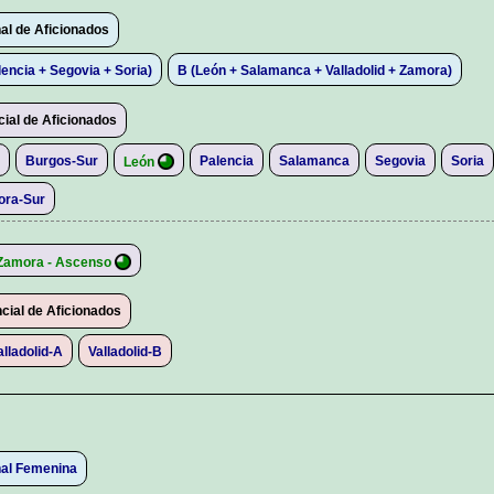
nal de Aficionados
lencia + Segovia + Soria)
B (León + Salamanca + Valladolid + Zamora)
cial de Aficionados
Burgos-Sur
Palencia
Salamanca
Segovia
Soria
León
ora-Sur
Zamora - Ascenso
ncial de Aficionados
alladolid-A
Valladolid-B
nal Femenina