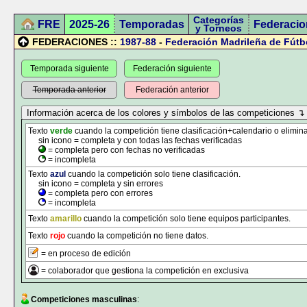
Categorías
FRE
2025-26
Temporadas
Federacio
y Torneos
FEDERACIONES ::
1987-88
-
Federación Madrileña de Fútb
Temporada siguiente
Federación siguiente
Temporada anterior
Federación anterior
Texto
verde
cuando la competición tiene clasificación+calendario o elimina
sin icono = completa y con todas las fechas verificadas
= completa pero con fechas no verificadas
= incompleta
Texto
azul
cuando la competición solo tiene clasificación.
sin icono = completa y sin errores
= completa pero con errores
= incompleta
Texto
amarillo
cuando la competición solo tiene equipos participantes.
Texto
rojo
cuando la competición no tiene datos.
= en proceso de edición
= colaborador que gestiona la competición en exclusiva
Competiciones masculinas
: