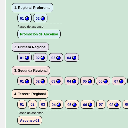
1. Regional Preferente
01
02
Fases de ascenso:
Promoción de Ascenso
2. Primera Regional
01
02
03
04
3. Segunda Regional
01
02
03
04
05
06
07
4. Tercera Regional
01
02
03
07
0
04
05
06
08
Fases de ascenso:
Ascenso 01