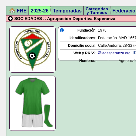
Categorías
FRE
2025-26
Temporadas
Federacio
y Torneos
SOCIEDADES :: Agrupación Deportiva Esperanza
Fundación:
1978
Identificadores:
Federación:
MAD-165
Domicilio social:
Calle Andorra, 28-32 (l
Web y RRSS:
adesperanza.org
Nombres:
-
Agrupació