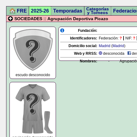
Categorías
FRE
2025-26
Temporadas
Federacio
y Torneos
SOCIEDADES :: Agrupación Deportiva Picazo
Fundación:
Identificadores:
Federación:
?
NIF:
?
Domicilio social:
Madrid
(
Madrid
)
Web y RRSS:
desconocida
des
Nombres:
-
Agrupació
escudo desconocido