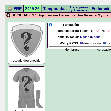
Categorías
FRE
2025-26
Temporadas
Federacio
y Torneos
SOCIEDADES :: Agrupación Deportiva San Vicente Mycca
Fundación:
Identificadores:
Federación:
?
NIF:
?
Domicilio social:
Madrid
(
Madrid
)
Web y RRSS:
desconocida
des
Nombres:
-
Agrupació
escudo desconocido