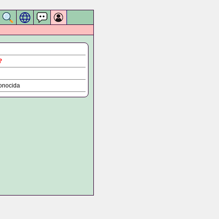
?
onocida