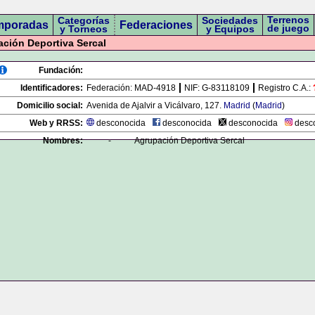
Terrenos
Categorías
Sociedades
mporadas
Federaciones
de juego
y Torneos
y Equipos
ción Deportiva Sercal
Fundación:
Identificadores:
Federación:
MAD-4918
NIF:
G-83118109
Registro C.A.:
Domicilio social:
Avenida de Ajalvir a Vicálvaro, 127.
Madrid
(
Madrid
)
Web y RRSS:
desconocida
desconocida
desconocida
desc
Nombres:
-
Agrupación Deportiva Sercal