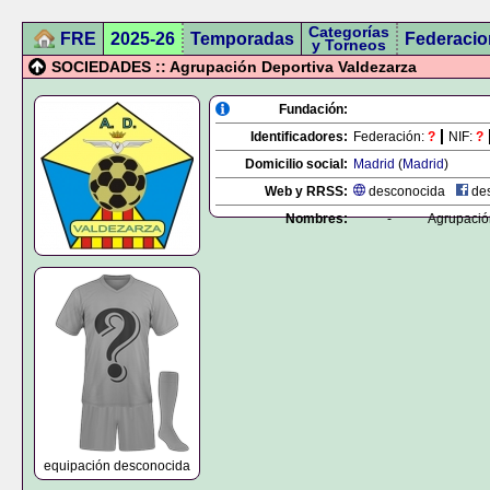
Categorías
FRE
2025-26
Temporadas
Federacio
y Torneos
SOCIEDADES :: Agrupación Deportiva Valdezarza
Fundación:
Identificadores:
Federación:
?
NIF:
?
Domicilio social:
Madrid
(
Madrid
)
Web y RRSS:
desconocida
des
Nombres:
-
Agrupació
equipación desconocida