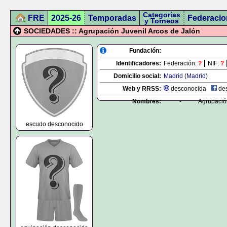
Categorías
FRE
2025-26
Temporadas
Federacio
y Torneos
SOCIEDADES :: Agrupación Juvenil Arcos de Jalón
Fundación:
Identificadores:
Federación:
?
NIF:
?
Domicilio social:
Madrid
(
Madrid
)
Web y RRSS:
desconocida
des
Nombres:
-
Agrupación
escudo desconocido