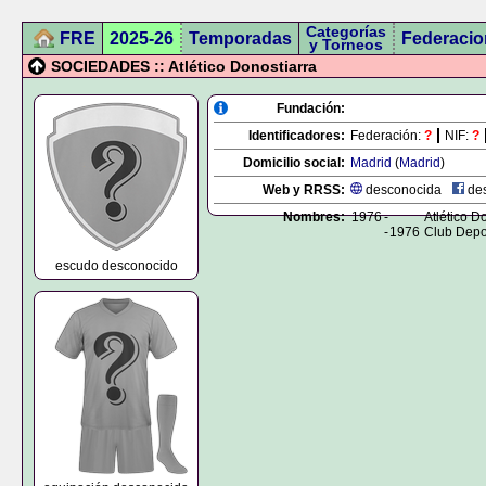
Categorías
FRE
2025-26
Temporadas
Federacio
y Torneos
SOCIEDADES :: Atlético Donostiarra
Fundación:
Identificadores:
Federación:
?
NIF:
?
Domicilio social:
Madrid
(
Madrid
)
Web y RRSS:
desconocida
des
Nombres:
1976
-
Atlético D
-
1976
Club Depo
escudo desconocido