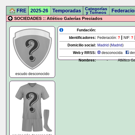
Categorías
FRE
2025-26
Temporadas
Federacio
y Torneos
SOCIEDADES :: Atlético Galerías Preciados
Fundación:
Identificadores:
Federación:
?
NIF:
?
Domicilio social:
Madrid
(
Madrid
)
Web y RRSS:
desconocida
des
Nombres:
-
Atlético G
escudo desconocido