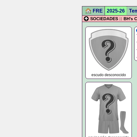
FRE
2025-26
Te
SOCIEDADES :: BH's C
escudo desconocido