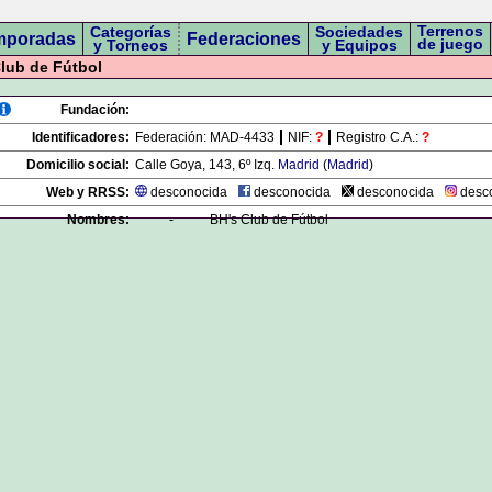
Terrenos
Categorías
Sociedades
mporadas
Federaciones
de juego
y Torneos
y Equipos
lub de Fútbol
Fundación:
Identificadores:
Federación:
MAD-4433
NIF:
?
Registro C.A.:
?
Domicilio social:
Calle Goya, 143, 6º Izq.
Madrid
(
Madrid
)
Web y RRSS:
desconocida
desconocida
desconocida
desc
Nombres:
-
BH's Club de Fútbol