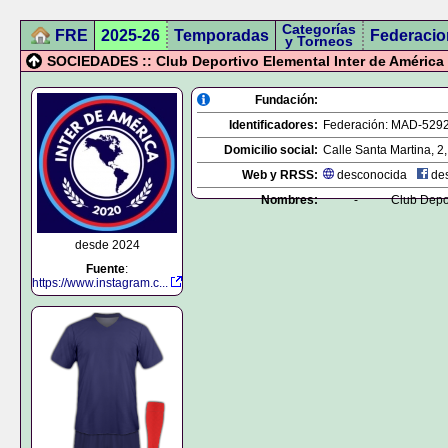
Categorías
FRE
2025-26
Temporadas
Federacio
y Torneos
SOCIEDADES :: Club Deportivo Elemental Inter de América
Fundación:
Identificadores:
Federación:
MAD-529
Domicilio social:
Calle Santa Martina, 2,
Web y RRSS:
desconocida
des
Nombres:
-
Club Depor
desde 2024
Fuente
:
https://www.instagram.c...