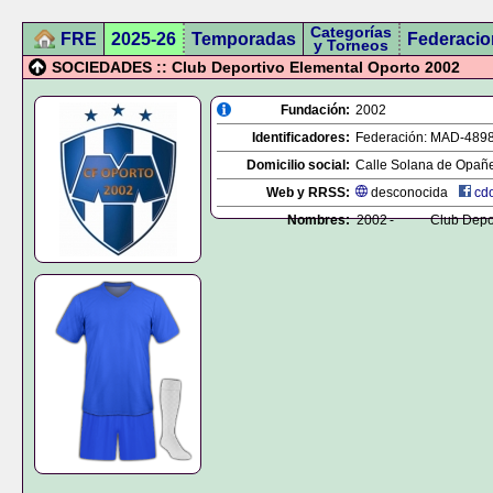
Categorías
FRE
2025-26
Temporadas
Federacio
y Torneos
SOCIEDADES :: Club Deportivo Elemental Oporto 2002
Fundación:
2002
Identificadores:
Federación:
MAD-489
Domicilio social:
Calle Solana de Opañel
Web y RRSS:
desconocida
cd
Nombres:
2002
-
Club Depo