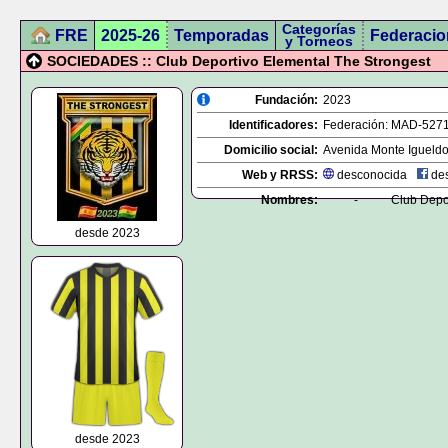
Categorías
FRE
2025-26
Temporadas
Federacio
y Torneos
SOCIEDADES :: Club Deportivo Elemental The Strongest
Fundación:
2023
Identificadores:
Federación:
MAD-527
Domicilio social:
Avenida Monte Igueldo,
Web y RRSS:
desconocida
des
Nombres:
-
Club Depo
desde 2023
desde 2023