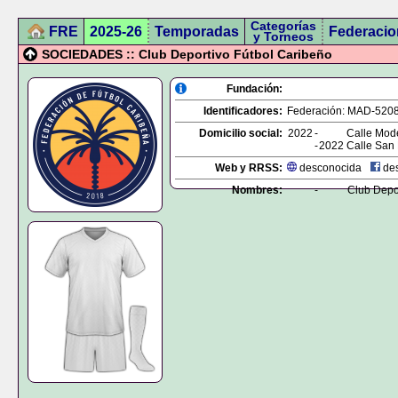
Categorías
FRE
2025-26
Temporadas
Federacio
y Torneos
SOCIEDADES :: Club Deportivo Fútbol Caribeño
Fundación:
Identificadores:
Federación:
MAD-520
Domicilio social:
2022
-
Calle Mode
-
2022
Calle San 
Web y RRSS:
desconocida
des
Nombres:
-
Club Depo