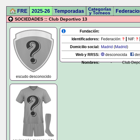
Categorías
FRE
2025-26
Temporadas
Federacio
y Torneos
SOCIEDADES :: Club Deportivo 13
Fundación:
Identificadores:
Federación:
?
NIF:
?
Domicilio social:
Madrid
(
Madrid
)
Web y RRSS:
desconocida
des
Nombres:
-
Club Depo
escudo desconocido