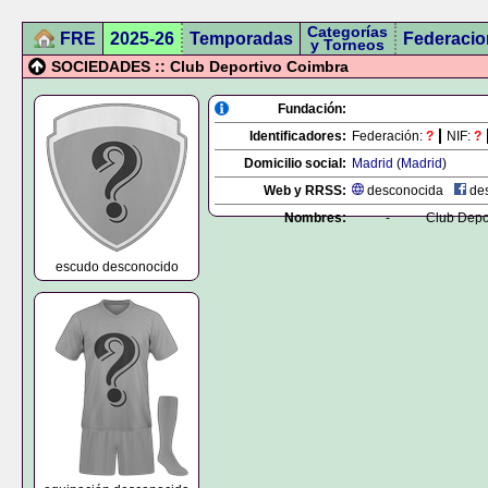
Categorías
FRE
2025-26
Temporadas
Federacio
y Torneos
SOCIEDADES :: Club Deportivo Coimbra
Fundación:
Identificadores:
Federación:
?
NIF:
?
Domicilio social:
Madrid
(
Madrid
)
Web y RRSS:
desconocida
des
Nombres:
-
Club Depo
escudo desconocido