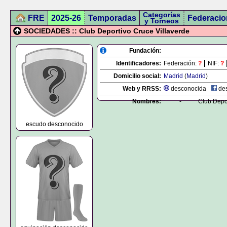
Categorías
FRE
2025-26
Temporadas
Federacio
y Torneos
SOCIEDADES :: Club Deportivo Cruce Villaverde
Fundación:
Identificadores:
Federación:
?
NIF:
?
Domicilio social:
Madrid
(
Madrid
)
Web y RRSS:
desconocida
des
Nombres:
-
Club Depor
escudo desconocido