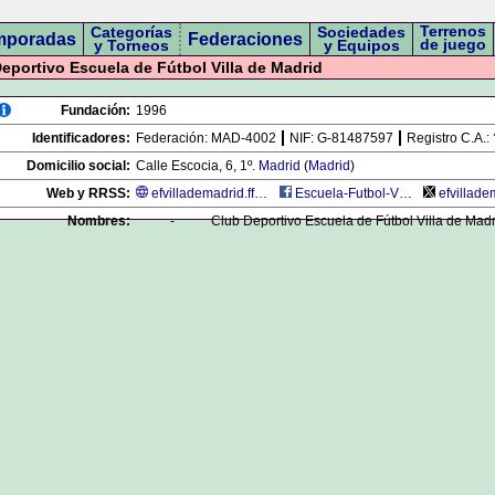
Terrenos
Categorías
Sociedades
mporadas
Federaciones
de juego
y Torneos
y Equipos
portivo Escuela de Fútbol Villa de Madrid
Fundación:
1996
Identificadores:
Federación:
MAD-4002
NIF:
G-81487597
Registro C.A.:
Domicilio social:
Calle Escocia, 6, 1º.
Madrid
(
Madrid
)
Web y RRSS:
efvillademadrid.ffmadrid.org/pnfg/NPcd/RW_Inicio
Escuela-Futbol-Villa-De-Madrid-299499467381659/
efvillade
Nombres:
-
Club Deportivo Escuela de Fútbol Villa de Madr