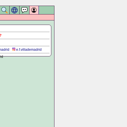
?
madrid
e.f.villademadrid
id