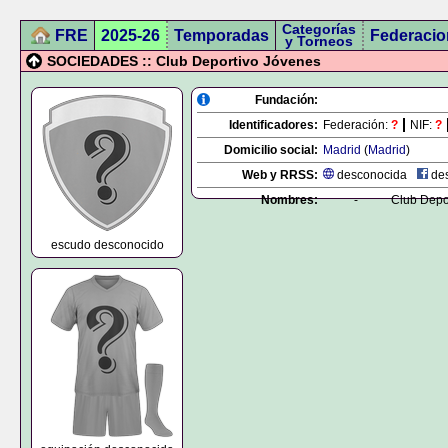
Categorías
FRE
2025-26
Temporadas
Federacio
y Torneos
SOCIEDADES :: Club Deportivo Jóvenes
Fundación:
Identificadores:
Federación:
?
NIF:
?
Domicilio social:
Madrid
(
Madrid
)
Web y RRSS:
desconocida
des
Nombres:
-
Club Depo
escudo desconocido