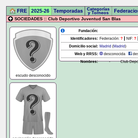
Categorías
FRE
2025-26
Temporadas
Federacio
y Torneos
SOCIEDADES :: Club Deportivo Juventud San Blas
Fundación:
Identificadores:
Federación:
?
NIF:
?
Domicilio social:
Madrid
(
Madrid
)
Web y RRSS:
desconocida
des
Nombres:
-
Club Depo
escudo desconocido