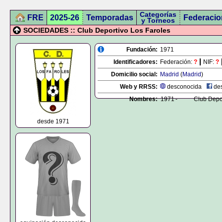
Categorías
FRE
2025-26
Temporadas
Federacio
y Torneos
SOCIEDADES :: Club Deportivo Los Faroles
Fundación:
1971
Identificadores:
Federación:
?
NIF:
?
Domicilio social:
Madrid
(
Madrid
)
Web y RRSS:
desconocida
des
Nombres:
1971
-
Club Depo
desde 1971