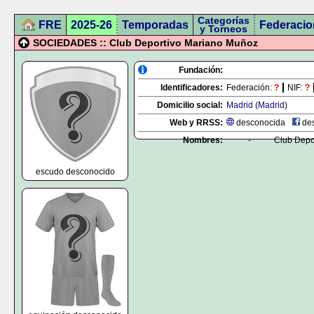
Categorías
FRE
2025-26
Temporadas
Federacio
y Torneos
SOCIEDADES :: Club Deportivo Mariano Muñoz
Fundación:
Identificadores:
Federación:
?
NIF:
?
Domicilio social:
Madrid
(
Madrid
)
Web y RRSS:
desconocida
des
Nombres:
-
Club Depo
escudo desconocido