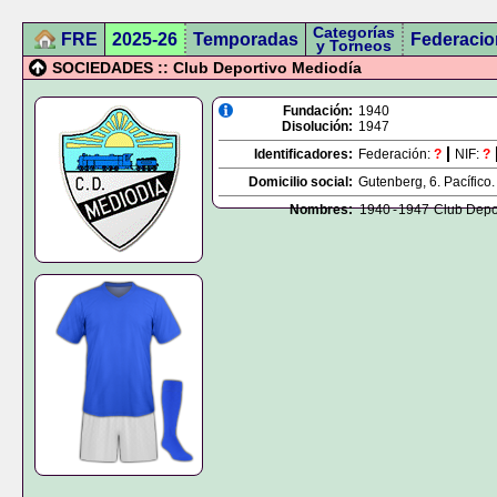
Categorías
FRE
2025-26
Temporadas
Federacio
y Torneos
SOCIEDADES :: Club Deportivo Mediodía
Fundación:
1940
Disolución:
1947
Identificadores:
Federación:
?
NIF:
?
Domicilio social:
Gutenberg, 6. Pacífico.
Nombres:
1940
-
1947
Club Depo