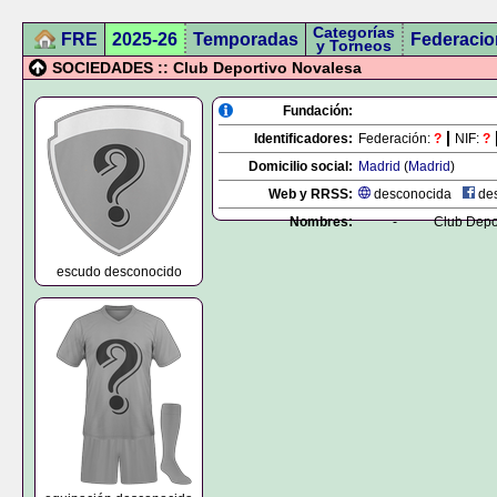
Categorías
FRE
2025-26
Temporadas
Federacio
y Torneos
SOCIEDADES :: Club Deportivo Novalesa
Fundación:
Identificadores:
Federación:
?
NIF:
?
Domicilio social:
Madrid
(
Madrid
)
Web y RRSS:
desconocida
des
Nombres:
-
Club Depo
escudo desconocido