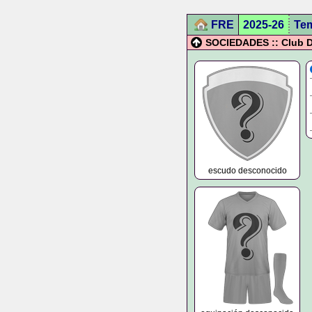
FRE
2025-26
Te
SOCIEDADES :: Club D
escudo desconocido