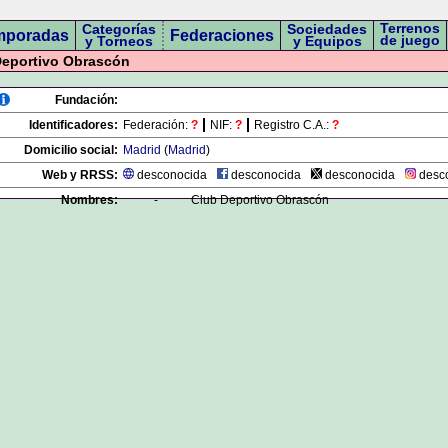
Terrenos
Categorías
Sociedades
mporadas
Federaciones
de juego
y Torneos
y Equipos
eportivo Obrascón
Fundación:
Identificadores:
Federación:
?
NIF:
?
Registro C.A.:
?
Domicilio social:
Madrid
(
Madrid
)
Web y RRSS:
desconocida
desconocida
desconocida
desc
Nombres:
-
Club Deportivo Obrascón